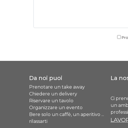
Pro
Da noi puoi
La nos
Prenotare un take away
Chiedere un delivery
Ci pren
Riservare un tavolo
un ambi
Organizzare un evento
profess
Bere solo un caffè, un aperitivo ...
LAVOR
rilassarti