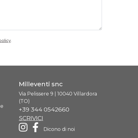
policy
.
Milleventi snc
Via Pelissere 9 | 10040 Villardora
(TO)
re
+39 344 0542660
SCRIVICI
Dicono di noi