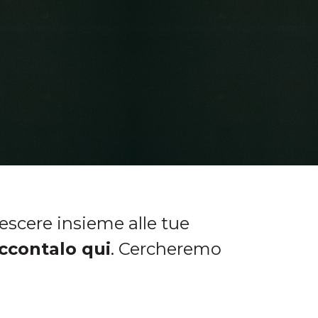
rescere insieme alle tue
ccontalo qui
. Cercheremo